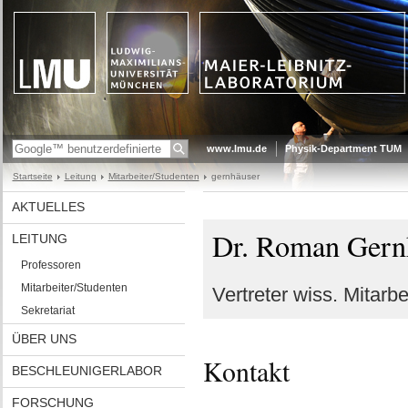
www.lmu.de
Physik-Department TUM
Startseite
Leitung
Mitarbeiter/Studenten
gernhäuser
AKTUELLES
Dr. Roman Gern
LEITUNG
Professoren
Mitarbeiter/Studenten
Vertreter wiss. Mitarb
Sekretariat
ÜBER UNS
Kontakt
BESCHLEUNIGERLABOR
FORSCHUNG