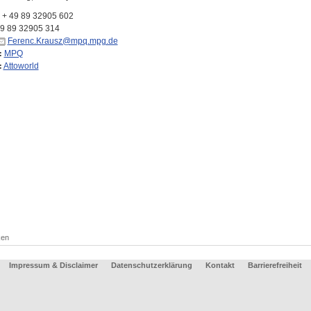
+ 49 89 32905 602
49 89 32905 314
Ferenc.Krausz@mpq.mpg.de
MPQ
:
Attoworld
:
ken
Impressum & Disclaimer
Datenschutzerklärung
Kontakt
Barrierefreiheit