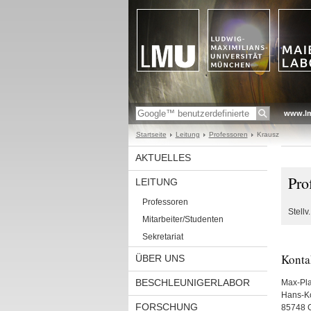
www.l
Startseite
Leitung
Professoren
Krausz
AKTUELLES
Pro
LEITUNG
Professoren
Stell
Mitarbeiter/Studenten
Sekretariat
Konta
ÜBER UNS
BESCHLEUNIGERLABOR
Max-Pla
Hans-Ko
FORSCHUNG
85748 