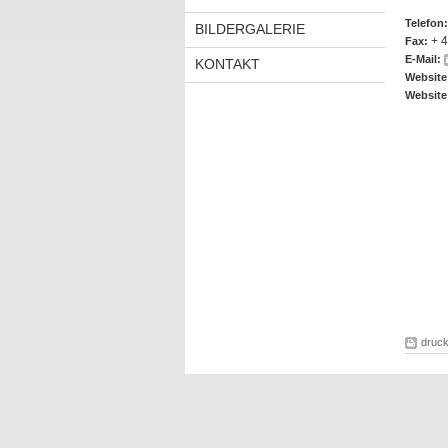
Telefon:
BILDERGALERIE
+ 
Fax:
E-Mail:
KONTAKT
Website
Website
druc