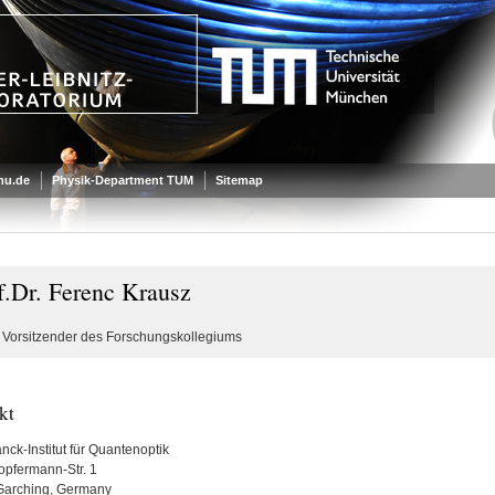
mu.de
Physik-Department TUM
Sitemap
f.Dr. Ferenc Krausz
v. Vorsitzender des Forschungskollegiums
kt
nck-Institut für Quantenoptik
pfermann-Str. 1
Garching, Germany