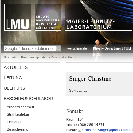
www.lmu.de
Physik-Department TUM
Startseite
Beschleunigerlabor
Personal
Singer
AKTUELLES
Singer Christine
LEITUNG
ÜBER UNS
Sekretariat
BESCHLEUNIGERLABOR
Arbeitssicherheit
Kontakt
Strahlzeitplan
114
Raum:
Personal
089 289 14271
Telefon:
Besucherinfo
Christine.Singer@physik.uni-
E-Mail: